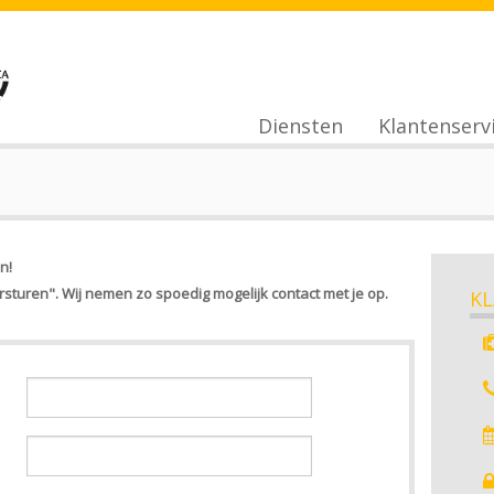
Diensten
Klantenserv
Verzuimbegeleiding
Afspraak
maken
Kerndeskundigen
Terugbelservi
Preventie
n!
Heeft u een
rsturen". Wij nemen zo spoedig mogelijk contact met je op.
KL
RI&E
klacht?
Keuringen
Privacy
Statement
Tarievenlijst